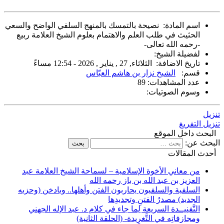
اسم المادة
: نصيحة بالتمسك بالمنهج السلفي الواضح والسعي
الحثيث في طلب العلم والاهتمام بعلوم الشيخ العلامة ربيع
-رحمه الله تعالى-
لفضيلة الشيخ
:
تاريخ الاضافة
:
الثلاثاء, 27 , يناير , 2026 - 12:54 مساءً
قسم
:
الشيخ نزار بن هاشم العبّاس
عدد المشاهدات
: 89
وسوم الصوتيات
:
تنزيل
تنزيل التفريغ
البحث داخل الموقع
البحث عن:
أحدث المقالات
من معاني الأخوة الإسلامية – لسماحة الشيخ العلامة عبد
العزيز بن عبد الله بن باز رحمه الله
السلفية والسلفيون يحاربون الفتن وأهلها.. وبادخن (وحزبه
الجديد) مصدرُ الفتنِ وتجديدِها
التَّفنِيــدة السريعة لِما جاء في كلام د. عبد الإله الجهني
ومجازفاتِه في التَّغرِيدة- (الحلقة الثانية)