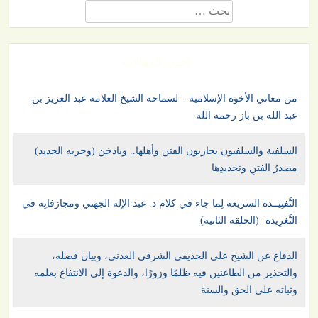
البحث
عن:
أحدث المقالات
من معاني الأخوة الإسلامية – لسماحة الشيخ العلامة عبد العزيز بن
عبد الله بن باز رحمه الله
السلفية والسلفيون يحاربون الفتن وأهلها.. وبادخن (وحزبه الجديد)
مصدرُ الفتنِ وتجديدِها
التَّفنِيــدة السريعة لِما جاء في كلام د. عبد الإله الجهني ومجازفاتِه في
التَّغرِيدة- (الحلقة الثانية)
الدفاع عن الشيخ علي الحذيفي الشرفي العدني، وبيان فضله،
والتحذير من الطاعنين فيه ظلمًا وزورًا، والدعوة إلى الانتفاع بعلمه
وثباته على الحق والسنة