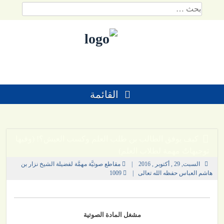
لتخطي
البحث
لمحتوي
عن:
باشرة
القائمة
كيف يوفق الطالب بن طلب العلم وكسب العيش؟! (وفيها
توجيهاتٌ مهمة لطلاب العلم)
السبت, 29 , أكتوبر , 2016
|
مقاطع صوتيَّة مهمَّة لفضيلة الشيخ نزار بن
هاشم العباس حفظه الله تعالى
|
1009
مشغل المادة الصوتية