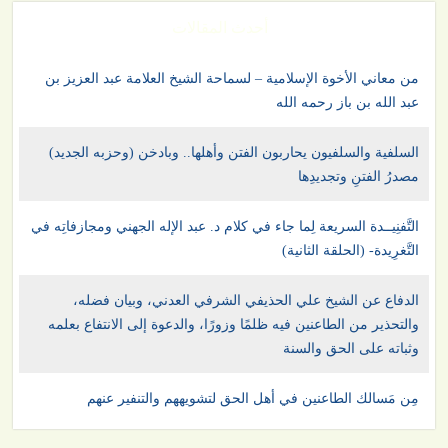
أحدث المقالات
من معاني الأخوة الإسلامية – لسماحة الشيخ العلامة عبد العزيز بن
عبد الله بن باز رحمه الله
السلفية والسلفيون يحاربون الفتن وأهلها.. وبادخن (وحزبه الجديد)
مصدرُ الفتنِ وتجديدِها
التَّفنِيــدة السريعة لِما جاء في كلام د. عبد الإله الجهني ومجازفاتِه في
التَّغرِيدة- (الحلقة الثانية)
الدفاع عن الشيخ علي الحذيفي الشرفي العدني، وبيان فضله،
والتحذير من الطاعنين فيه ظلمًا وزورًا، والدعوة إلى الانتفاع بعلمه
وثباته على الحق والسنة
مِن مَسالك الطاعنين في أهل الحق لتشويههم والتنفير عنهم