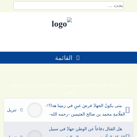
لتخطي
البحث
لمحتوي
عن:
باشرة
القائمة
الشيخ:
الشيخ العلامة محمد بن صالح العثيمين -رحمه الله
تعالى-
متى يكونُ الجهادُ فرضَ عينٍ في زمنِنا هذا؟!-
تنزيل
العلّامةِ محمد بن صالح العثيمين -رحمه الله-
هل القتال دفاعاً عن الوطن جهادٌ في سبيل