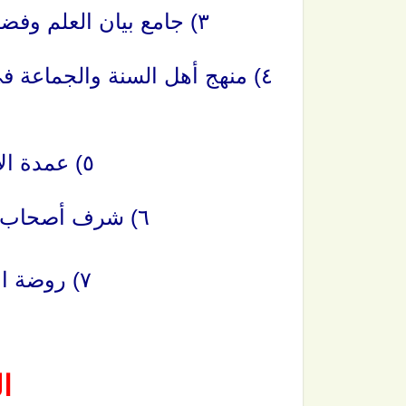
٣) جامع بيان العلم وفضله لابن عبد البر (النصف الثاني من الكتاب).
٤) منهج أهل السنة والجماعة 
٥) عمدة الأحكام (إلى آخر كتاب الحدود).
٦) شرف أصحاب الحديث (النصف الثاني من الكتاب).
٧) روضة الأنوار في سيرة النبي المختار.
ا