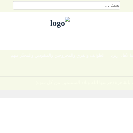
البحث
عن:
يا لأهل ارتريا
الطوائف والفرق والمجروحين والمنقودين والمحذّر منهم
بالقاهرة (حرسها الله وبلاد المسلمين من كل سوء)