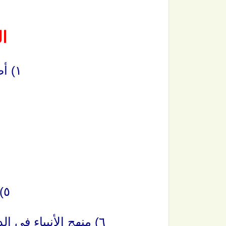
ا
١) أصول السنة للإمام أحمد.
٤) 
٥) صفة الصلاة للألباني.
٦) منهج الأنبياء في الدعوة إلى الله (النصف الثاني من الكتاب).