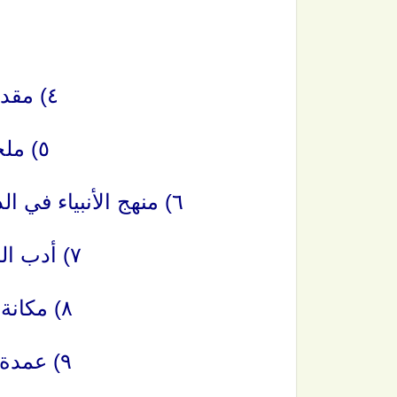
٤) مقدمة ابن أبي زيد القيرواني.
٥) ملخص صفة الصلاة للألباني.
٦) منهج الأنبياء في الدعوة إلى الله (النصف الأول من الكتاب).
٧) أدب المعلمين والمتعلمين للسعدي.
٨) مكانة أهل الحديث للعلامة الربيع.
٩) عمدة الأحكام (الطهارة والصلاة).