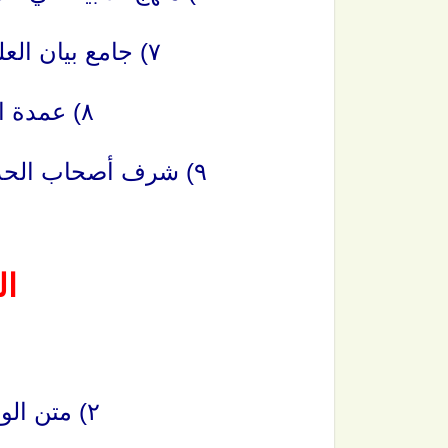
٧) جامع بيان العلم وفضله (النصف الأول من الكتاب)
٨) عمدة الأحكام (إلى آخر كتاب الحج).
٩) شرف أصحاب الحديث للخطيب (النصف الأول من الكتاب).
ال
٢) متن الورقات بتعليق العلامة العثيمين.