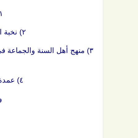
١) العقيدة الواس
٢) نخبة الفكر في مصطلح أهل الأثر.
٣) منهج أهل السنة والجماعة ف
٤) عمدة الأحكام (إلى آخر الكتاب).
و