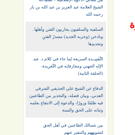
الشيخ العلامة عبد العزيز بن عبد الله بن باز
رحمه الله
ة
السلفية والسلفيون يحاربون الفتن وأهلها..
وبادخن (وحزبه الجديد) مصدرُ الفتنِ
وتجديدِها
التَّفنِيــدة السريعة لِما جاء في كلام د. عبد
الإله الجهني ومجازفاتِه في التَّغرِيدة-
(الحلقة الثانية)
الدفاع عن الشيخ علي الحذيفي الشرفي
العدني، وبيان فضله، والتحذير من الطاعنين
فيه ظلمًا وزورًا، والدعوة إلى الانتفاع بعلمه
وثباته على الحق والسنة
مِن مَسالك الطاعنين في أهل الحق
لتشويههم والتنفير عنهم