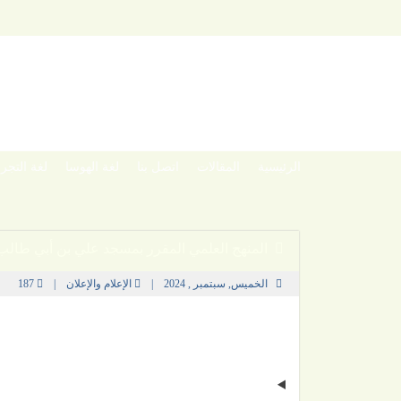
لتخطي
لمحتوي
باشرة
الرئيسية
المقالات
اتصل بنا
لغة الهوسا
لغة التجرن
المنهج العلمي المقرر بمسجد علي بن أبي طالب 
الخميس, سبتمبر , 2024
|
الإعلام والإعلان
|
187