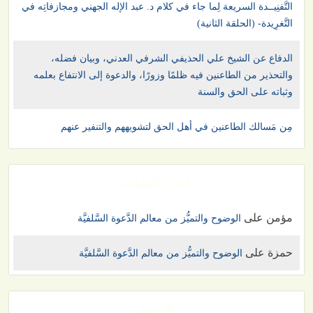
التَّفنِيــدة السريعة لِما جاء في كلام د. عبد الإله الجهني ومجازفاتِه في
التَّغرِيدة- (الحلقة الثانية)
الدفاع عن الشيخ علي الحذيفي الشرفي العدني، وبيان فضله،
والتحذير من الطاعنين فيه ظلمًا وزورًا، والدعوة إلى الانتفاع بعلمه
وثباته على الحق والسنة
مِن مَسالك الطاعنين في أهل الحق لتشويههم والتنفير عنهم
أحدث التعليقات
مؤمن
على
الوضوح والتميُّز من معالم الدَّعوة السَّلفيَّة
حمزة
على
الوضوح والتميُّز من معالم الدَّعوة السَّلفيَّة
الأرشيف