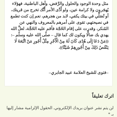
مثل وحدة الوجود والحلول والرَّفض، وأهل الباطنية، فهؤلاء
يُهجَرون ولا كرامة عين، ولو أَدَّى الأمر أَنَّك تخرج من قريتك،
أو تُصَلِّي في بيتك يكفي، لابد من هجرهم، نعم إن كنت تطمع
في نصيحتهم، تقوى على أمرهم بالمعروف والنهي عن
المُنكر، وقدرت على إقام الحُجّة فأقم عليه الحُجَّة، لعلَّ الله
يهدي بك ضالًّا ويكون لك كما قال – صلّى الله عليه وسلّم –:
((
مَنْ دَعَا إِلَى هُدًى كَانَ لَهُ مِنْ الْأَجْرِ مِثْلُ أُجُورِ مَنْ اتَّبَعَهُ لَا
يَنْقُصُ ذَلِكَ مِنْ أُجُورِهِمْ شَيْئًا
)).
–
فتوى للشيخ العلامة عبيد الجابري
–
اترك تعليقاً
لن يتم نشر عنوان بريدك الإلكتروني.
الحقول الإلزامية مشار إليها
بـ
*