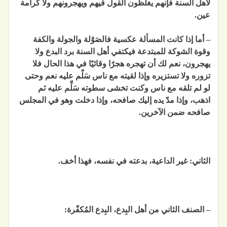
لأهل السنة فإنهم يغلظون القول فيهم ويهجرونهم ولا كرامة
عين.
– أما إذا كانت المسألة عكسية
فالصَوْلة والجولة والكفة
وقوة الشوكة للمبتدعة فيكتفي أهل السنة برد البدع ولا
يهجرون، نعم لك أن تهجره هجرًا وقائيًا في هذا الحال فلا
تزوره ولا تستزيره وإذا لقيته مع ناس سَلّم عليه نعم وحتى
لو لم تلقه مع ناس وكنت تخشى سطوته سَلِّم عليه ثم
اذهب، وإذا مدّ يده إليك صافحه، وإذا دخلت وهو في المجلس
صافحه ضمن الآخرين.
الثاني: غير الداعية،
بدعته في نفسه، فهذا أخف
.
– الصنف الثاني من أهل البِدع، البِدع المُكفّرة: